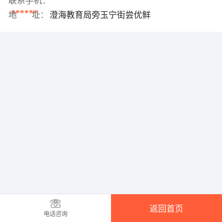
联系手机：
******
地 址：
澄海教育局旁玉宁街尝优鲜
返回首页
电话咨询