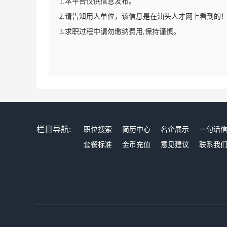
1.本平台仅供信息发布。
2.请告知用人单位，该信息是在汕头人才网上看到的
3.求职过程中请勿缴纳费用,保持谨慎。
栏目导航:
职位搜索
简历中心
名企展示
一句话
套餐标准
金币充值
意见建议
联系我