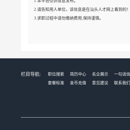
1.本平台仅供信息发布。
2.请告知用人单位，该信息是在汕头人才网上看到的
3.求职过程中请勿缴纳费用,保持谨慎。
栏目导航:
职位搜索
简历中心
名企展示
一句话
套餐标准
金币充值
意见建议
联系我