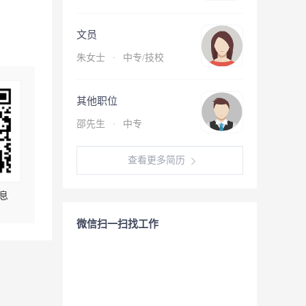
文员
朱女士
·
中专/技校
其他职位
邵先生
·
中专
查看更多简历
息
微信扫一扫找工作