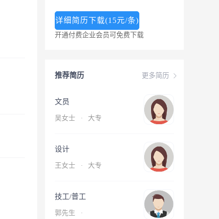
详细简历下载(15元/条)
开通付费企业会员可免费下载
推荐简历
更多简历
文员
吴女士
·
大专
设计
王女士
·
大专
技工/普工
郭先生
·